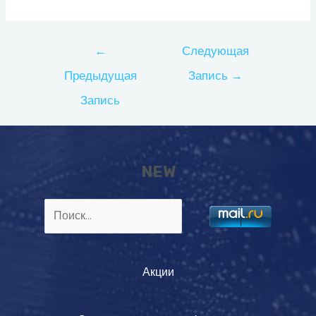
Навигация
←
Следующая
по
Предыдущая
Запись
→
записям
Запись
NEW
Найти:
Акции