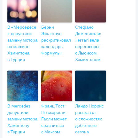
В «Мерседесе
Берни
Стефано
» допустили
Экклстоун
Доменикали:
замену мотора
раскритиковал
Ferrari вела
на машине
календарь
переговоры
Хэмилтона
Формулы 1
с Льюисом
в Турции
Хэмилтоном
В Mercedes
Франц Тост:
Ландо Норрис
допустили
По скорости
рассказал
замену мотора
Гасли может
о сложностях
Хэмилтону
сравниться
дебютного
в Турции
с Максом
сезона