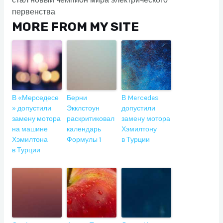
стал новый чемпион мира электрического
первенства.
MORE FROM MY SITE
В «Мерседесе
Берни
В Mercedes
» допустили
Экклстоун
допустили
замену мотора
раскритиковал
замену мотора
на машине
календарь
Хэмилтону
Хэмилтона
Формулы 1
в Турции
в Турции