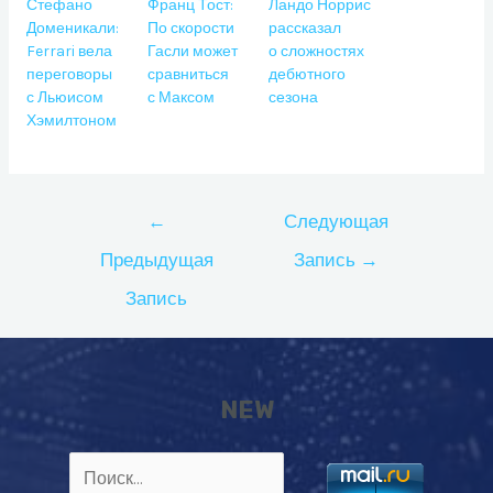
Стефано
Франц Тост:
Ландо Норрис
Доменикали:
По скорости
рассказал
Ferrari вела
Гасли может
о сложностях
переговоры
сравниться
дебютного
с Льюисом
с Максом
сезона
Хэмилтоном
Навигация
←
Следующая
по
Предыдущая
Запись
→
записям
Запись
NEW
Найти: