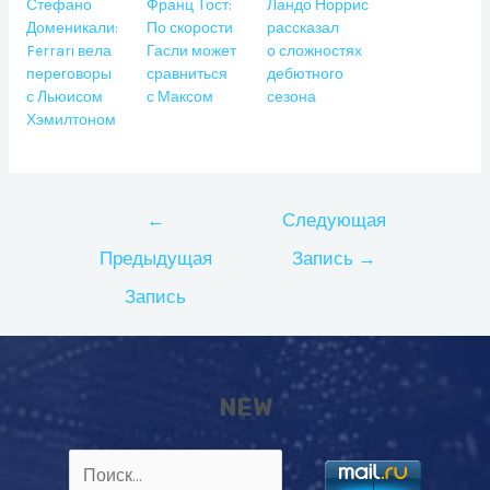
Стефано
Франц Тост:
Ландо Норрис
Доменикали:
По скорости
рассказал
Ferrari вела
Гасли может
о сложностях
переговоры
сравниться
дебютного
с Льюисом
с Максом
сезона
Хэмилтоном
Навигация
←
Следующая
по
Предыдущая
Запись
→
записям
Запись
NEW
Найти: