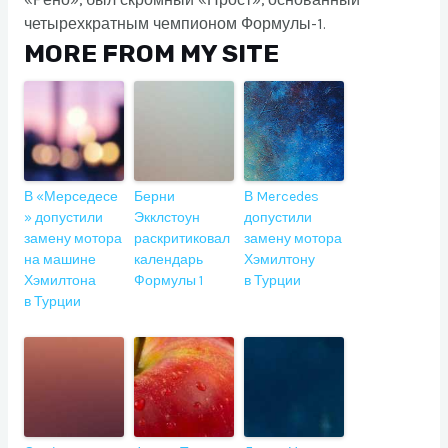
«Рено», был скромный «Прост», основанный
четырехкратным чемпионом Формулы-1.
MORE FROM MY SITE
В «Мерседесе
Берни
В Mercedes
» допустили
Экклстоун
допустили
замену мотора
раскритиковал
замену мотора
на машине
календарь
Хэмилтону
Хэмилтона
Формулы 1
в Турции
в Турции