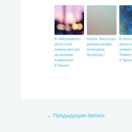
В «Мерседесе»
Берни Экклстоун
В Merc
допустили
раскритиковал
допуст
замену мотора
календарь
замену
на машине
Формулы 1
Хэмилт
Хэмилтона
в Турц
в Турции
Навигация
←
Предыдущая Запись
по
записям