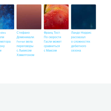
edes
Стефано
Франц Тост:
Ландо Норрис
или
Доменикали:
По скорости
рассказал
 мотора
Ferrari вела
Гасли может
о сложностях
ону
переговоры
сравниться
дебютного
ии
с Льюисом
с Максом
сезона
Хэмилтоном