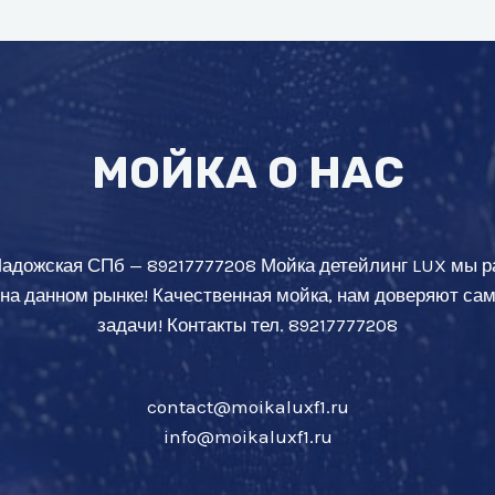
МОЙКА О НАС
Ладожская СПб — 89217777208 Мойка детейлинг LUX мы р
 на данном рынке! Качественная мойка, нам доверяют с
задачи! Контакты тел. 89217777208
contact@moikaluxf1.ru
info@moikaluxf1.ru