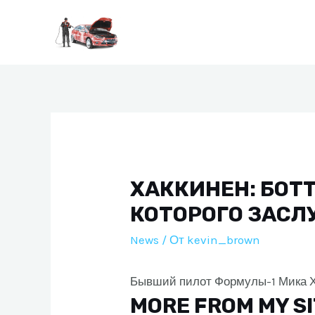
Перейти
к
содержимому
ХАККИНЕН: БОТТ
КОТОРОГО ЗАС
News
/ От
kevin_brown
Бывший пилот Формулы-1 Мика Х
MORE FROM MY S