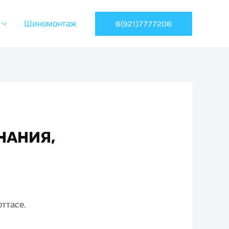
8(921)7777208
Шиномонтаж
НАНИЯ,
ттасе.