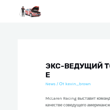
Перейти
к
содержимому
ЭКС-ВЕДУЩИЙ TO
E
News
/ От
kevin_brown
McLaren Racing выставит команду
качестве соведущего американск