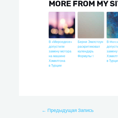
MORE FROM MY S
В «Мерседесе»
Берни Экклстоун
В Merc
допустили
раскритиковал
допуст
замену мотора
календарь
замену
на машине
Формулы 1
Хэмилт
Хэмилтона
в Турц
в Турции
Навигация
←
Предыдущая Запись
по