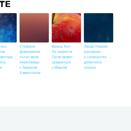
ITE
edes
Стефано
Франц Тост:
Ландо Норрис
или
Доменикали:
По скорости
рассказал
 мотора
Ferrari вела
Гасли может
о сложностях
ону
переговоры
сравниться
дебютного
ии
с Льюисом
с Максом
сезона
Хэмилтоном