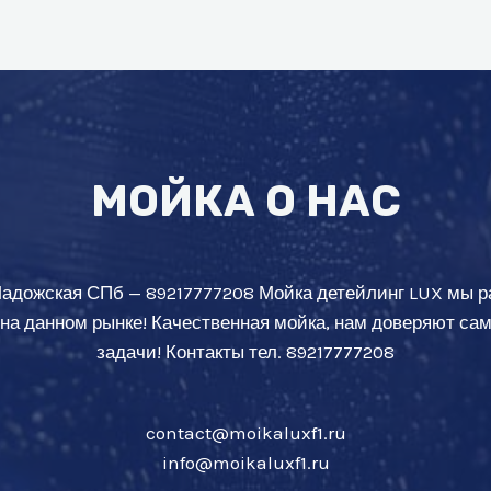
МОЙКА О НАС
Ладожская СПб — 89217777208 Мойка детейлинг LUX мы р
 на данном рынке! Качественная мойка, нам доверяют с
задачи! Контакты тел. 89217777208
contact@moikaluxf1.ru
info@moikaluxf1.ru