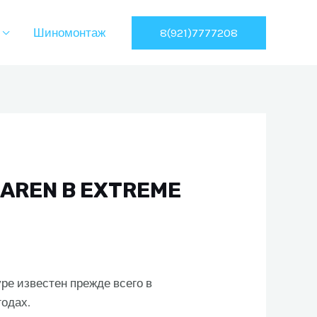
8(921)7777208
Шиномонтаж
AREN В EXTREME
ре известен прежде всего в
годах.