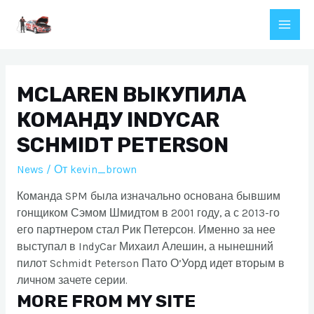
Перейти
к
Main
содержимому
Men
MCLAREN ВЫКУПИЛА
КОМАНДУ INDYCAR
SCHMIDT PETERSON
News
/ От
kevin_brown
Команда SPM была изначально основана бывшим
гонщиком Сэмом Шмидтом в 2001 году, а с 2013-го
его партнером стал Рик Петерсон. Именно за нее
выступал в IndyCar Михаил Алешин, а нынешний
пилот Schmidt Peterson Пато О’Уорд идет вторым в
личном зачете серии.
MORE FROM MY SITE