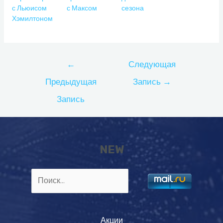
с Льюисом
с Максом
сезона
Хэмилтоном
Навигация
←
Следующая
по
Предыдущая
Запись
→
записям
Запись
NEW
Найти:
Акции