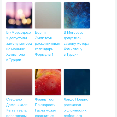
В «Мерседесе
Берни
В Mercedes
» допустили
Экклстоун
допустили
замену мотора
раскритиковал
замену мотора
на машине
календарь
Хэмилтону
Хэмилтона
Формулы 1
в Турции
в Турции
Стефано
Франц Тост:
Ландо Норрис
Доменикали:
По скорости
рассказал
Ferrari вела
Гасли может
о сложностях
переговоры
сравниться
дебютного