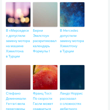
В «Мерседесе
Берни
В Mercedes
» допустили
Экклстоун
допустили
замену мотора
раскритиковал
замену мотора
на машине
календарь
Хэмилтону
Хэмилтона
Формулы 1
в Турции
в Турции
Стефано
Франц Тост:
Ландо Норрис
Доменикали:
По скорости
рассказал
Ferrari вела
Гасли может
о сложностях
переговоры
сравниться
дебютного