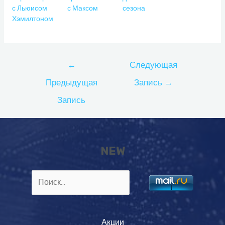
с Льюисом
с Максом
сезона
Хэмилтоном
Навигация
←
Следующая
по
Предыдущая
Запись
→
записям
Запись
NEW
Найти:
Акции