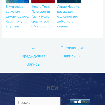
В Mercedes
Франц Тост:
Ландо Норрис
допустили
По скорости
рассказал
замену мотора
Гасли может
о сложностях
Хэмилтону
сравниться
дебютного
в Турции
с Максом
сезона
Навигация
←
Следующая
по
Предыдущая
Запись
→
записям
Запись
NEW
Найти: