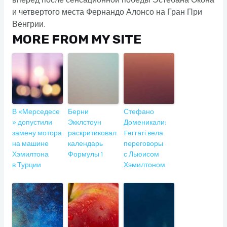
вперед после сенсационной победы Эстебана Окона
и четвертого места Фернандо Алонсо на Гран При
Венгрии.
MORE FROM MY SITE
В «Мерседесе
Берни
Стефано
» допустили
Экклстоун
Доменикали:
замену мотора
раскритиковал
Ferrari вела
на машине
календарь
переговоры
Хэмилтона
Формулы 1
с Льюисом
в Турции
Хэмилтоном