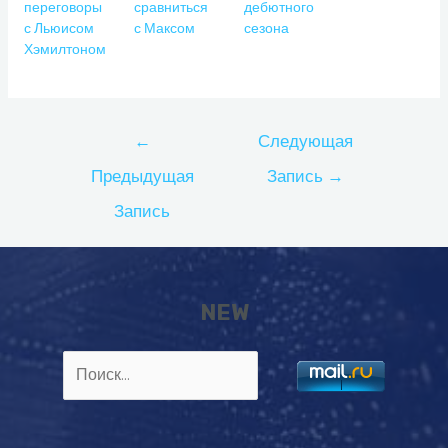
переговоры
сравниться
дебютного
с Льюисом
с Максом
сезона
Хэмилтоном
Навигация
←
Следующая
по
Предыдущая
Запись
→
записям
Запись
NEW
Найти: