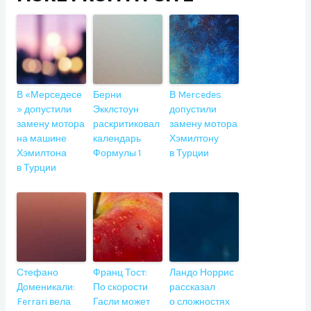
В «Мерседесе
Берни
В Mercedes
» допустили
Экклстоун
допустили
замену мотора
раскритиковал
замену мотора
на машине
календарь
Хэмилтону
Хэмилтона
Формулы 1
в Турции
в Турции
Стефано
Франц Тост:
Ландо Норрис
Доменикали:
По скорости
рассказал
Ferrari вела
Гасли может
о сложностях