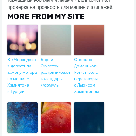
торчащими корнями и ямами – великолепная
проверка на прочность для машин и экипажей.
MORE FROM MY SITE
В «Мерседесе
Берни
Стефано
» допустили
Экклстоун
Доменикали:
замену мотора
раскритиковал
Ferrari вела
на машине
календарь
переговоры
Хэмилтона
Формулы 1
с Льюисом
в Турции
Хэмилтоном