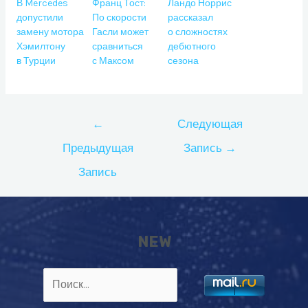
В Mercedes
Франц Тост:
Ландо Норрис
допустили
По скорости
рассказал
замену мотора
Гасли может
о сложностях
Хэмилтону
сравниться
дебютного
в Турции
с Максом
сезона
Навигация
←
Следующая
по
Предыдущая
Запись
→
записям
Запись
NEW
Найти: