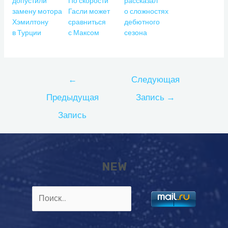
допустили
По скорости
рассказал
замену мотора
Гасли может
о сложностях
Хэмилтону
сравниться
дебютного
в Турции
с Максом
сезона
Навигация
←
Следующая
по
Предыдущая
Запись
→
записям
Запись
NEW
Найти: