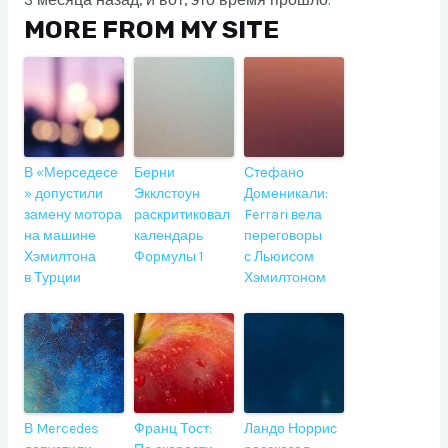
3 месяца назад, и вот, это время прошло.
MORE FROM MY SITE
В «Мерседесе
Берни
Стефано
» допустили
Экклстоун
Доменикали:
замену мотора
раскритиковал
Ferrari вела
на машине
календарь
переговоры
Хэмилтона
Формулы 1
с Льюисом
в Турции
Хэмилтоном
В Mercedes
Франц Тост:
Ландо Норрис