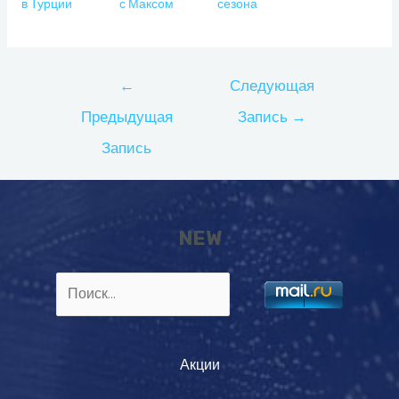
в Турции
с Максом
сезона
Навигация
←
Следующая
по
Предыдущая
Запись
→
записям
Запись
NEW
Найти:
Акции