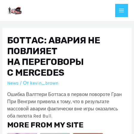
Перейти
к
Main
содержимому
Men
БОТТАС: АВАРИЯ НЕ
ПОВЛИЯЕТ
НА ПЕРЕГОВОРЫ
С MERCEDES
News
/ От
kevin_brown
Ошибка Валттери Боттаса в первом повороте Гран
При Венгрии привела к тому, что в результате
массовой аварии фактически вне игры оказались
оба пилота Red Bull.
MORE FROM MY SITE