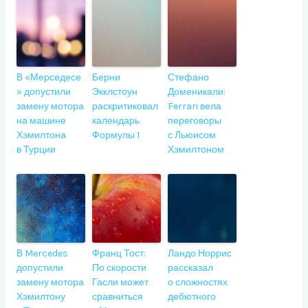
В «Мерседесе
Берни
Стефано
» допустили
Экклстоун
Доменикали:
замену мотора
раскритиковал
Ferrari вела
на машине
календарь
переговоры
Хэмилтона
Формулы 1
с Льюисом
в Турции
Хэмилтоном
В Mercedes
Франц Тост:
Ландо Норрис
допустили
По скорости
рассказал
замену мотора
Гасли может
о сложностях
Хэмилтону
сравниться
дебютного