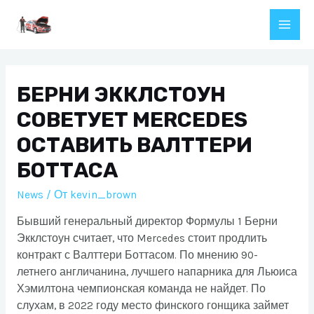
Перейти
к
Main
содержимому
Men
БЕРНИ ЭККЛСТОУН
СОВЕТУЕТ MERCEDES
ОСТАВИТЬ ВАЛТТЕРИ
БОТТАСА
News
/ От
kevin_brown
Бывший генеральный директор Формулы 1 Берни
Экклстоун считает, что Mercedes стоит продлить
контракт с Валттери Боттасом. По мнению 90-
летнего англичанина, лучшего напарника для Льюиса
Хэмилтона чемпионская команда не найдет. По
слухам, в 2022 году место финского гонщика займет