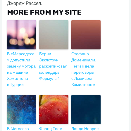
Джордж Рассел.
MORE FROM MY SITE
В «Мерседесе
Берни
Стефано
» допустили
Экклстоун
Доменикали:
замену мотора
раскритиковал
Ferrari вела
на машине
календарь
переговоры
Хэмилтона
Формулы 1
с Льюисом
в Турции
Хэмилтоном
В Mercedes
Франц Тост:
Ландо Норрис