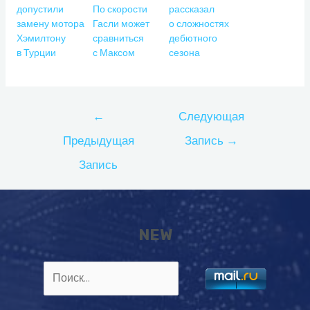
допустили
По скорости
рассказал
замену мотора
Гасли может
о сложностях
Хэмилтону
сравниться
дебютного
в Турции
с Максом
сезона
Навигация
←
Следующая
по
Предыдущая
Запись
→
записям
Запись
NEW
Найти: