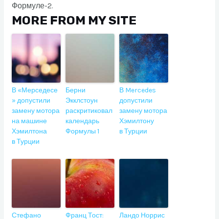
Формуле-2.
MORE FROM MY SITE
В «Мерседесе
Берни
В Mercedes
» допустили
Экклстоун
допустили
замену мотора
раскритиковал
замену мотора
на машине
календарь
Хэмилтону
Хэмилтона
Формулы 1
в Турции
в Турции
Стефано
Франц Тост:
Ландо Норрис