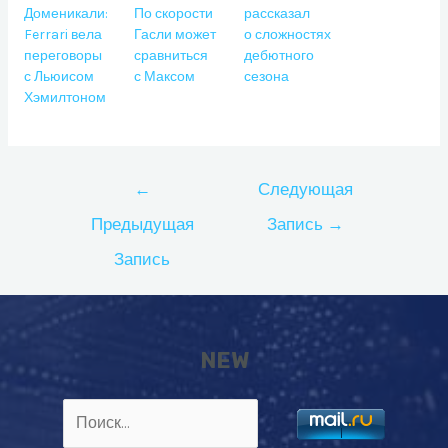
Доменикали:
По скорости
рассказал
Ferrari вела
Гасли может
о сложностях
переговоры
сравниться
дебютного
с Льюисом
с Максом
сезона
Хэмилтоном
Навигация
←
Следующая
по
Предыдущая
Запись
→
записям
Запись
NEW
Найти: