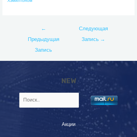
Хэмилтоном
Навигация
←
Следующая
по
Предыдущая
Запись
→
записям
Запись
NEW
Найти:
Акции