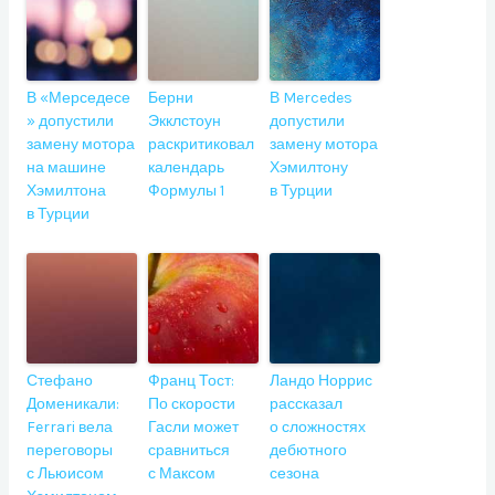
В «Мерседесе
Берни
В Mercedes
» допустили
Экклстоун
допустили
замену мотора
раскритиковал
замену мотора
на машине
календарь
Хэмилтону
Хэмилтона
Формулы 1
в Турции
в Турции
Стефано
Франц Тост:
Ландо Норрис
Доменикали:
По скорости
рассказал
Ferrari вела
Гасли может
о сложностях
переговоры
сравниться
дебютного
с Льюисом
с Максом
сезона