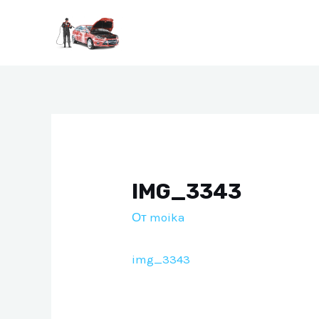
Перейти
к
содержимому
IMG_3343
От
moika
img_3343